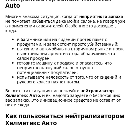
Auto
Многим знакома ситуация, когда от
неприятного запаха
не помогает избавиться даже мойка салона, не говоря уже
о применении освежителей. Особенно это досаждает,
когда:
в багажнике или на сидении протек пакет с
продуктами, и запах стоит просто убийственный;
вы купили автомобиль на вторичном рынке и после
выветривания ароматизатора обнаружили, что
салон прокурен;
готовите машину к продаже и опасаетесь, что
неприятно пахнущий салон отпугнет
потенциальных покупателей;
испытываете неловкость от того, что от сидений и
рулевого колеса пахнет потом.
Во всех этих ситуациях используйте
нейтрализатор
Хелметекс Авто
, и вы надолго забудете о беспокоящих
вас запахах. Это инновационное средство не оставит от
них и следа.
Как пользоваться нейтрализатором
Хелметекс Авто